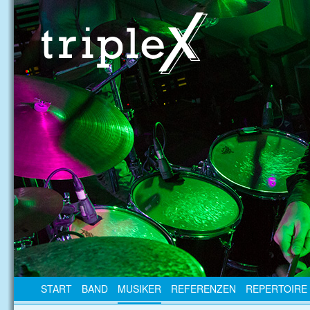
START
BAND
MUSIKER
REFERENZEN
REPERTOIRE 