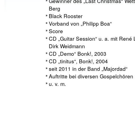
Gewinner des „Last Christmas“ Wet
Berg
Black Rooster
Vorband von „Philipp Boa“
Score
CD „Guitar Session“ u. a. mit René
Dirk Weidmann
CD „Demo“ Bonk!, 2003
CD „tinitus“, Bonk!, 2004
seit 2011 in der Band „Majordad“
Auftritte bei diversen Gospelchöre
u. v. m.